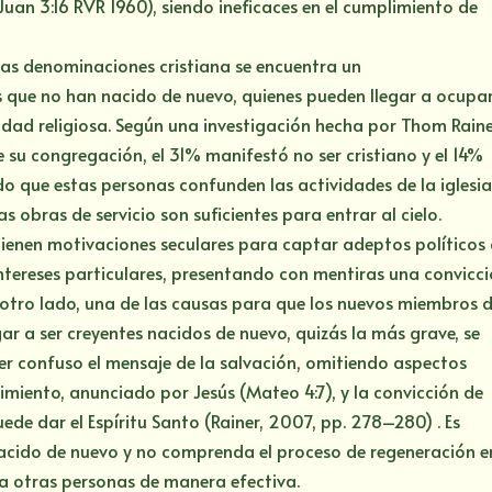
Juan 3:16 RVR 1960), siendo ineficaces en el cumplimiento de
las denominaciones cristiana se encuentra un
s que no han nacido de nuevo, quienes pueden llegar a ocupa
idad religiosa. Según una investigación hecha por Thom Rain
 su congregación, el 31% manifestó no ser cristiano y el 14%
o que estas personas confunden las actividades de la iglesi
s obras de servicio son suficientes para entrar al cielo.
ienen motivaciones seculares para captar adeptos políticos
intereses particulares, presentando con mentiras una convicc
or otro lado, una de las causas para que los nuevos miembros 
egar a ser creyentes nacidos de nuevo, quizás la más grave, se
er confuso el mensaje de la salvación, omitiendo aspectos
miento, anunciado por Jesús (Mateo 4:7), y la convicción de
uede dar el Espíritu Santo (Rainer, 2007, pp. 278–280) . Es
 nacido de nuevo y no comprenda el proceso de regeneración e
 a otras personas de manera efectiva.