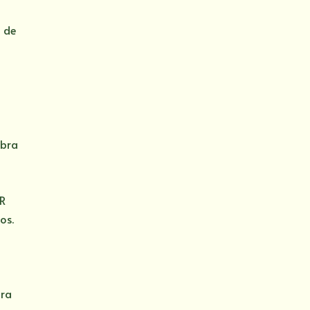
 de
abra
VR
os.
,
ara