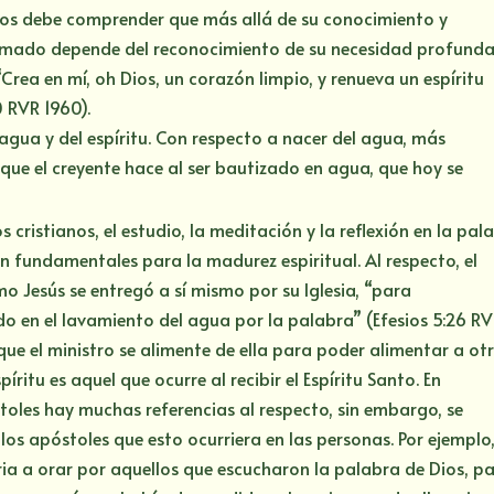
 Dios debe comprender que más allá de su conocimiento y
amado depende del reconocimiento de su necesidad profunda
rea en mí, oh Dios, un corazón limpio, y renueva un espíritu
0 RVR 1960).
 agua y del espíritu. Con respecto a nacer del agua, más
 que el creyente hace al ser bautizado en agua, que hoy se
cristianos, el estudio, la meditación y la reflexión en la pal
on fundamentales para la madurez espiritual. Al respecto, el
o Jesús se entregó a sí mismo por su Iglesia, “para
ado en el lavamiento del agua por la palabra” (Efesios 5:26 R
 que el ministro se alimente de ella para poder alimentar a otr
íritu es aquel que ocurre al recibir el Espíritu Santo. En
stoles hay muchas referencias al respecto, sin embargo, se
los apóstoles que esto ocurriera en las personas. Por ejemplo
ia a orar por aquellos que escucharon la palabra de Dios, p