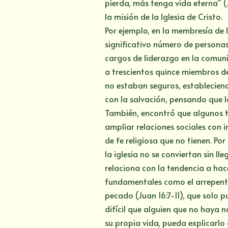
pierda, más tenga vida eterna” (
la misión de la Iglesia de Cristo.
Por ejemplo, en la membresía de 
significativo número de persona
cargos de liderazgo en la comun
a trescientos quince miembros de
no estaban seguros, estableciend
con la salvación, pensando que la
También, encontró que algunos t
ampliar relaciones sociales con 
de fe religiosa que no tienen. P
la iglesia no se conviertan sin ll
relaciona con la tendencia a hac
fundamentales como el arrepenti
pecado (Juan 16:7-11), que solo p
difícil que alguien que no haya
su propia vida, pueda explicarlo