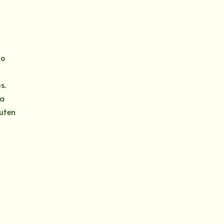
mo
s.
la
ruten