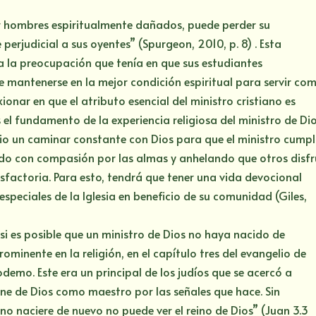
or hombres espiritualmente dañados, puede perder su
perjudicial a sus oyentes” (Spurgeon, 2010, p. 8) . Esta
 la preocupación que tenía en que sus estudiantes
 mantenerse en la mejor condición espiritual para servir co
exionar en que el atributo esencial del ministro cristiano es
el fundamento de la experiencia religiosa del ministro de Dio
io un caminar constante con Dios para que el ministro cump
ado con compasión por las almas y anhelando que otros disf
isfactoria. Para esto, tendrá que tener una vida devocional
speciales de la Iglesia en beneficio de su comunidad (Giles,
 si es posible que un ministro de Dios no haya nacido de
minente en la religión, en el capítulo tres del evangelio de
demo. Este era un principal de los judíos que se acercó a
ene de Dios como maestro por las señales que hace. Sin
“no naciere de nuevo no puede ver el reino de Dios” (Juan 3.3