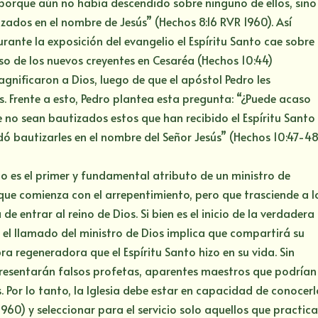
; porque aún no había descendido sobre ninguno de ellos, sino
ados en el nombre de Jesús” (Hechos 8:16 RVR 1960). Así
ante la exposición del evangelio el Espíritu Santo cae sobre
aso de los nuevos creyentes en Cesaréa (Hechos 10:44)
gnificaron a Dios, luego de que el apóstol Pedro les
s. Frente a esto, Pedro plantea esta pregunta: “¿Puede acaso
 no sean bautizados estos que han recibido el Espíritu Santo
bautizarles en el nombre del Señor Jesús” (Hechos 10:47-4
to es el primer y fundamental atributo de un ministro de
 que comienza con el arrepentimiento, pero que trasciende a l
 de entrar al reino de Dios. Si bien es el inicio de la verdadera
que el llamado del ministro de Dios implica que compartirá su
bra regeneradora que el Espíritu Santo hizo en su vida. Sin
resentarán falsos profetas, aparentes maestros que podrían
. Por lo tanto, la Iglesia debe estar en capacidad de conocerl
960) y seleccionar para el servicio solo aquellos que practic